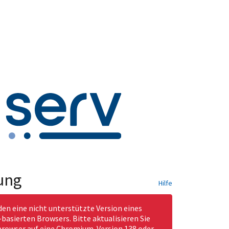
ung
Hilfe
den eine nicht unterstützte Version eines
asierten Browsers. Bitte aktualisieren Sie
rowser auf eine Chromium-Version 138 oder